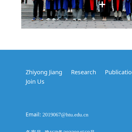
Zhiyong Jiang
Research
Publicati
Join Us
Email:
2019067@htu.edu.cn