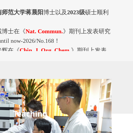
南师范大学蒋晨阳
博士以及
2023级
硕士
顺利
诚博士在《
Nat
. Commun.
》期刊上发表研究
til now-2026/No.168！
光辉在《
Chin. J. Org. Chem.
》期刊上发表
until now-2026/No.167！
师在《
Chem. Soc. Rev.
》期刊上发表综述文
l now-2026/No.166！
后田栋
在《
Nat Commun
》期刊上发表论
now-2026/No.164！
Teaching
祥彬
老师、
姚佳潞
同学
在《
J. Am. Chem.