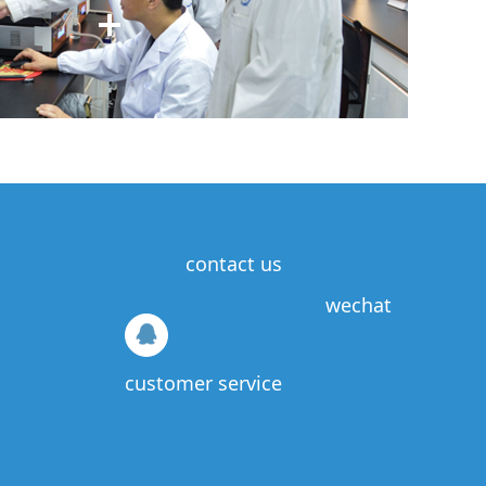
士
代雅婷
、博士后
曾广阔
荣获 2025年国际
秀墙报墙！
天举
老师、
李宗逊
同学
在《
Nat. Chem.
》期
士后
曾广阔
喜提“
青基
”！
尹艳丽、吕馨馨
两
contact us
wechat
晶晶、杨松伟
同学在《
Nat. Commun.
》期刊
customer service
雅婷
博士在
《
J. Am. Chem. Soc.
》期刊上发