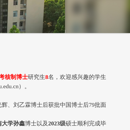
考核制博士
研究生
8
名，欢迎感兴趣的学生
.edu.cn）。
王光辉、刘乙霖博士后获批中国博士后79批面
南大学孙鑫
博士以及
2023级
硕士顺利完成毕