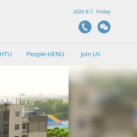
2026-8-7 Friday
-HTU
People-HENU
Join Us